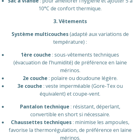
Sac à viande
: pour améliorer l’hygiène et ajouter 5 à
10°C de confort thermique.
3. Vêtements
Système multicouches
(adapté aux variations de
température) :
1ère couche
: sous-vêtements techniques
(évacuation de l’humidité) de préférence en laine
mérinos.
2e couche
: polaire ou doudoune légère.
3e couche
: veste imperméable (Gore-Tex ou
équivalent) et coupe-vent.
Pantalon technique
: résistant, déperlant,
convertible en short si nécessaire.
Chaussettes techniques
: minimise les ampoules,
favorise la thermorégulation, de préférence en laine
mérinos.